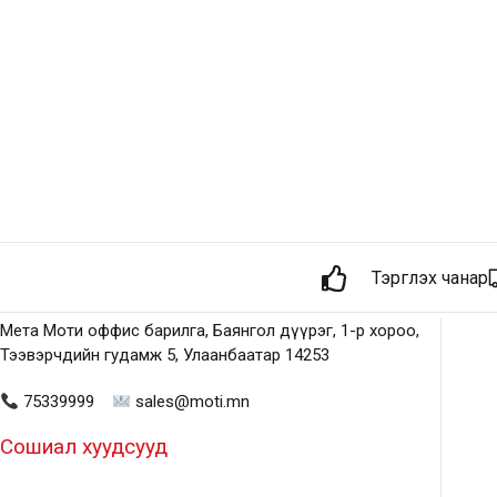
Тэргүүлэх чанар
Мета Моти оффис барилга, Баянгол дүүрэг, 1-р хороо,
Тээвэрчдийн гудамж 5, Улаанбаатар 14253
75339999
sales@moti.mn
Сошиал хуудсууд