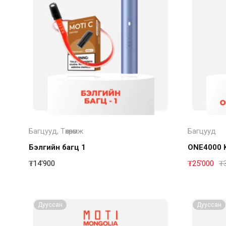
Дэлгэрэнгүй
Багцууд
,
Төхөөрөмж
Багцууд
Бэлгийн багц 1
ONE4000 
₮
14'900
₮
25'000
₮
Дууссан
Дууссан