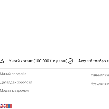
Үнэгүй хүргэлт (100`000₮-с дээш)
Аюулгүй төлбөр 
Миний профайл
Үйлчилгээн
Дагалдах хэрэгсэл
Нууцлалын
Мэдээ мэдээлэл