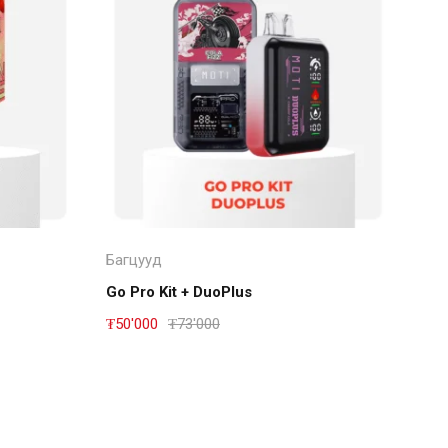
Дэлгэрэнгүй
Багцууд
Go Pro Kit + DuoPlus
₮
50'000
₮
73'000