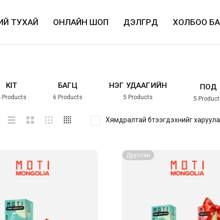
ИЙ ТУХАЙ
ОНЛАЙН ШОП
ДЭЛГҮҮРҮҮД
ХОЛБОО Б
KIT
БАГЦ
НЭГ УДААГИЙН
ПОД
4
Products
6
Products
5
Products
5
Product
Хямдралтай бүтээгдэхүүнийг харуул
Дууссан