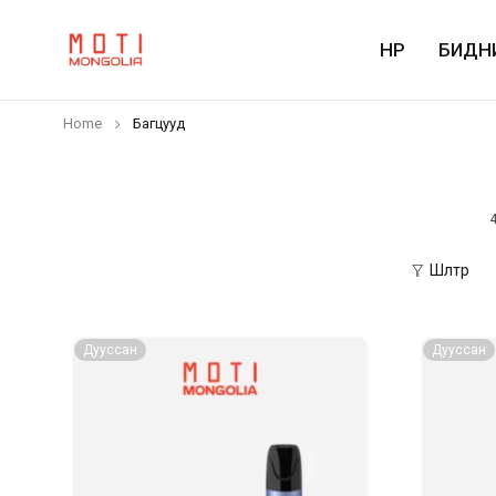
НҮҮР
БИДН
Home
Багцууд
Шүүлтүүр
Дууссан
Дууссан