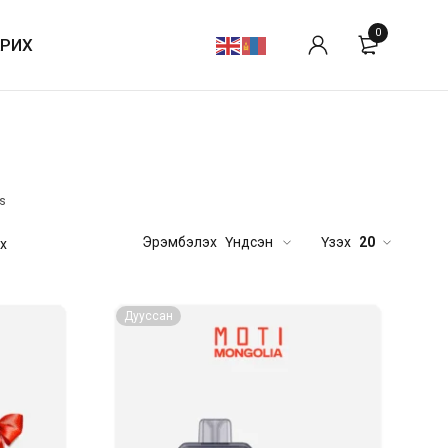
0
АРИХ
s
Эрэмбэлэх
Үндсэн
Үзэх
20
ах
Дууссан