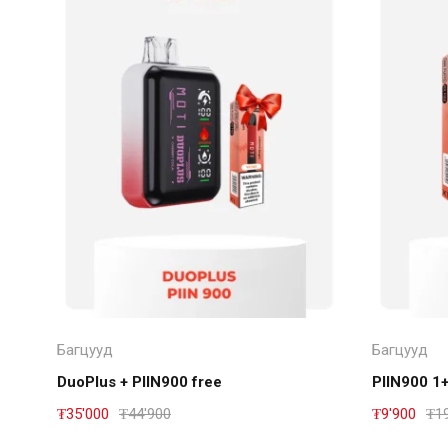
Дэлгэрэнгүй
Багцууд
Багцууд
DuoPlus + PIIN900 free
PIIN900 1
₮
35'000
₮
44'900
₮
9'900
₮
1