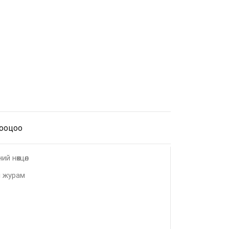
тооцоо
ий нөхцөл
 журам