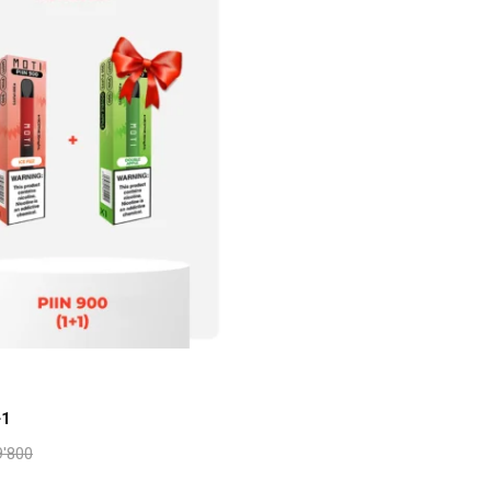
Дэлгэрэнгүй
+1
9'800