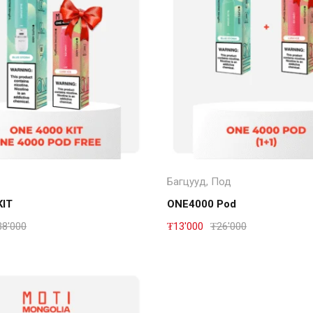
Дэлгэрэнгүй
Дэлгэрэнгүй
Багцууд
,
Под
KIT
ONE4000 Pod
38'000
₮
13'000
₮
26'000