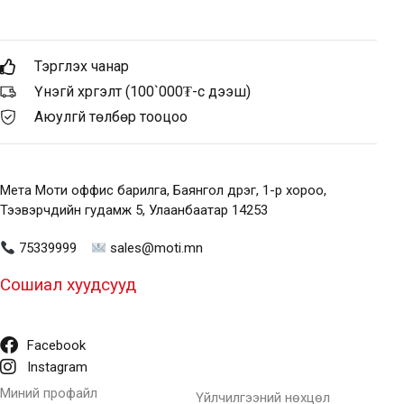
Тэргүүлэх чанар
Үнэгүй хүргэлт (100`000₮-с дээш)
Аюулгүй төлбөр тооцоо
Мета Моти оффис барилга, Баянгол дүүрэг, 1-р хороо,
Тээвэрчдийн гудамж 5, Улаанбаатар 14253
75339999
sales@moti.mn
Сошиал хуудсууд
Facebook
Instagram
Миний профайл
Үйлчилгээний нөхцөл