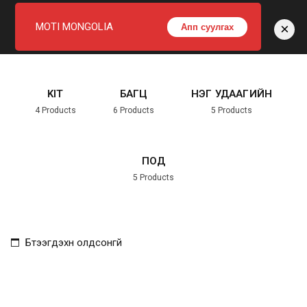
×
MOTI MONGOLIA
Апп суулгах
Home
Accessories
KIT
БАГЦ
НЭГ УДААГИЙН
4
Products
6
Products
5
Products
ПОД
5
Products
Бүтээгдэхүүн олдсонгүй