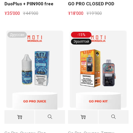
DuoPlus + PIIN900 free
GO PRO CLOSED POD
₮
35'000
₮
44'900
₮
18'000
₮
19'900
Дууссан
-15%
Эрэлттэй