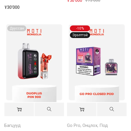
₮
50'000
₮
73'000
₮
30'000
Дууссан
-10%
Эрэлттэй
Багцууд
Go Pro
,
Онцлох
,
Под