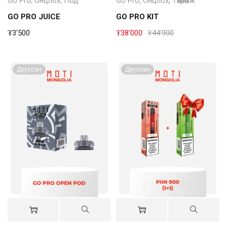
Go Pro
,
Онцлох
,
Под
Go Pro
,
Онцлох
,
Төхөөрөмж
GO PRO JUICE
GO PRO KIT
₮
3'500
₮
38'000
₮
44'900
Дууссан
Дууссан