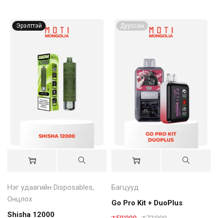
Эрэлттэй
Дууссан
Нэг удаагийн Disposables
,
Багцууд
Онцлох
Go Pro Kit + DuoPlus
Shisha 12000