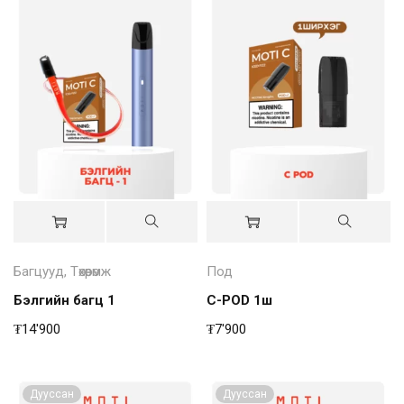
Багцууд
,
Төхөөрөмж
Под
Бэлгийн багц 1
C-POD 1ш
₮
14'900
₮
7'900
Дууссан
Дууссан