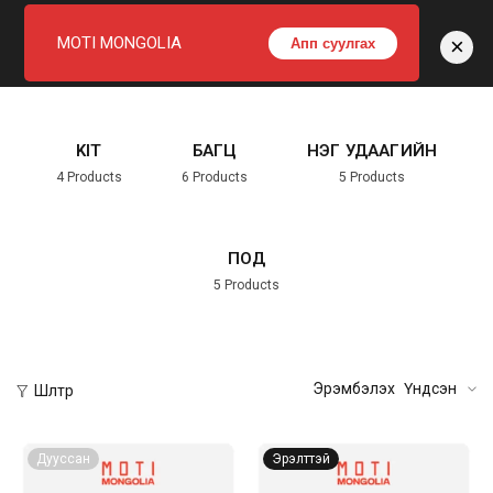
×
MOTI MONGOLIA
Апп суулгах
Home
Шоп
KIT
БАГЦ
НЭГ УДААГИЙН
4
Products
6
Products
5
Products
ПОД
5
Products
Эрэмбэлэх
Үндсэн
Шүүлтүүр
Дууссан
Эрэлттэй