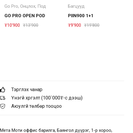
Go Pro
,
Онцлох
,
Под
Багцууд
GO PRO OPEN POD
PIIN900 1+1
₮
10'900
₮
13'900
₮
9'900
₮
19'800
Тэргүүлэх чанар
Үнэгүй хүргэлт (100`000₮-с дээш)
Аюулгүй төлбөр тооцоо
Мета Моти оффис барилга, Баянгол дүүрэг, 1-р хороо,