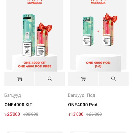
Багцууд
Багцууд
,
Под
ONE4000 KIT
ONE4000 Pod
₮
25'000
₮
38'000
₮
13'000
₮
26'000