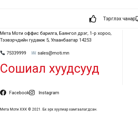
Тэргүүлэх чанар
Мета Моти оффис барилга, Баянгол дүүрэг, 1-р хороо,
Тээвэрчдийн гудамж 5, Улаанбаатар 14253
75339999
sales@moti.mn
Сошиал хуудсууд
Facebook
Instagram
Мета Моти ХХК © 2021. Бүх эрх хуулиар хамгаалагдсан.