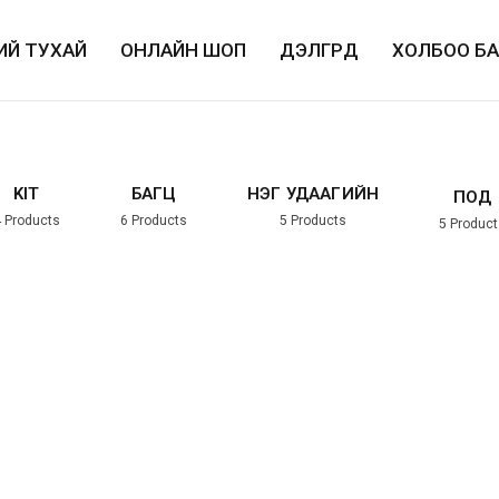
ИЙ ТУХАЙ
ОНЛАЙН ШОП
ДЭЛГҮҮРҮҮД
ХОЛБОО Б
KIT
БАГЦ
НЭГ УДААГИЙН
ПОД
4
Products
6
Products
5
Products
5
Product