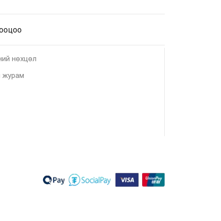
тооцоо
ний нөхцөл
 журам