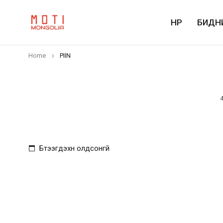
НҮҮР
БИДН
Home
PIIN
Бүтээгдэхүүн олдсонгүй