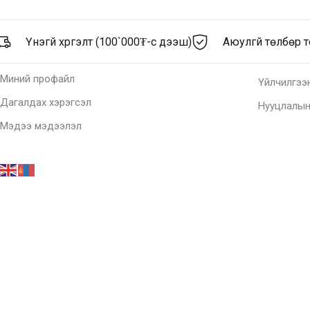
Үнэгүй хүргэлт (100`000₮-с дээш)
Аюулгүй төлбөр 
Миний профайл
Үйлчилгээ
Дагалдах хэрэгсэл
Нууцлалын
Мэдээ мэдээлэл