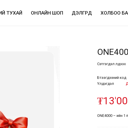
ИЙ ТУХАЙ
ОНЛАЙН ШОП
ДЭЛГҮҮРҮҮД
ХОЛБОО Б
ONE400
Сэтгэгдэл үлдээх
Бүтээгдэхүүний код
Үлдэгдэл
Д
₮
13'0
ONE4000 – ийн 1 