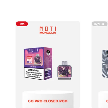
-10%
Дууссан