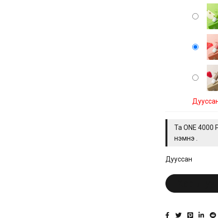
Дуусса
Та
ONE 4000 
нэмнэ үү.
Дууссан
Харьцуу