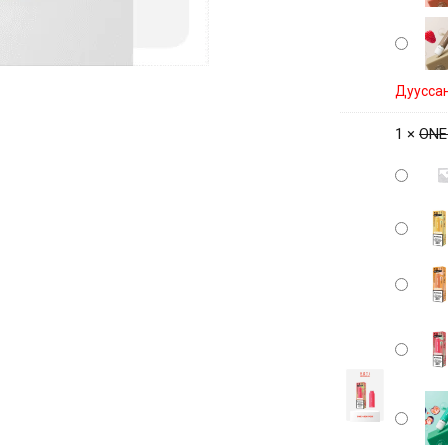
Дуусса
1 ×
ONE