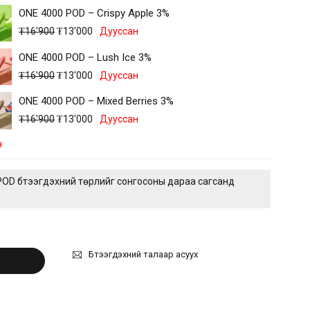
ONE 4000 POD – Crispy Apple 3%
₮
16'900
₮
13'000
Дууссан
ONE 4000 POD – Lush Ice 3%
₮
16'900
₮
13'000
Дууссан
ONE 4000 POD – Mixed Berries 3%
₮
16'900
₮
13'000
Дууссан
н
POD
бүтээгдэхүүний төрлийг сонгосоны дараа сагсанд
Бүтээгдэхүүний талаар асуух
лах