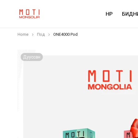
НҮҮР
БИДН
Home
Под
ONE4000 Pod
Дууссан