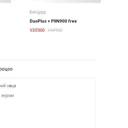
Дэлгэрэнгүй
Багцууд
Баг
DuoPlus + PIIN900 free
PII
₮
35'000
₮
44'900
₮
9'
тооцоо
ий нөхцөл
 журам