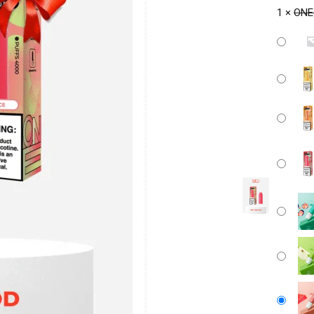
1 ×
ONE