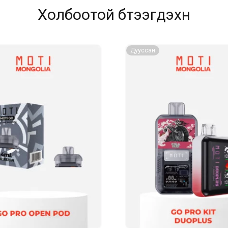
Холбоотой бүтээгдэхүүн
Дууссан