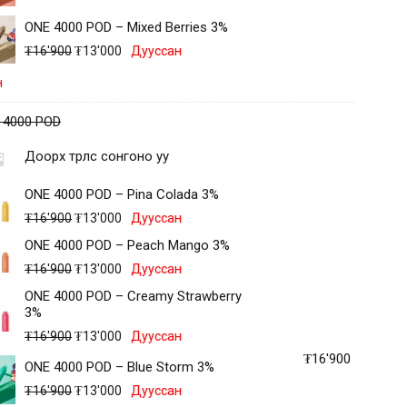
ONE 4000 POD – Mixed Berries 3%
₮
16'900
₮
13'000
Дууссан
н
 4000 POD
Доорх төрлөөс сонгоно уу
ONE 4000 POD – Pina Colada 3%
₮
16'900
₮
13'000
Дууссан
ONE 4000 POD – Peach Mango 3%
₮
16'900
₮
13'000
Дууссан
ONE 4000 POD – Creamy Strawberry
3%
₮
16'900
₮
13'000
Дууссан
₮
16'900
ONE 4000 POD – Blue Storm 3%
₮
16'900
₮
13'000
Дууссан