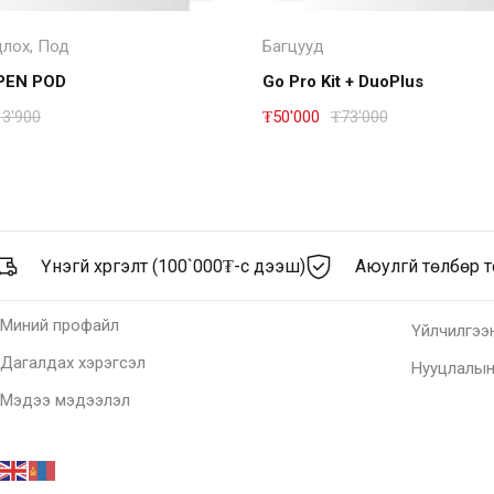
Read more
Дэлгэрэнгүй
цлох
,
Под
Багцууд
PEN POD
Go Pro Kit + DuoPlus
13'900
₮
50'000
₮
73'000
Үнэгүй хүргэлт (100`000₮-с дээш)
Аюулгүй төлбөр 
Миний профайл
Үйлчилгээн
Дагалдах хэрэгсэл
Нууцлалын
Мэдээ мэдээлэл