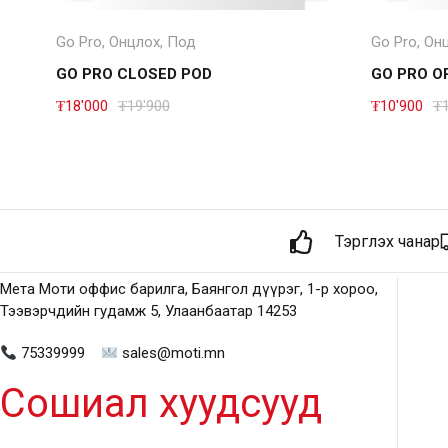
Төрөл сонгох
Go Pro
,
Онцлох
,
Под
Go Pro
,
Он
GO PRO CLOSED POD
GO PRO O
₮
18'000
₮
19'900
₮
10'900
₮
Тэргүүлэх чанар
Мета Моти оффис барилга, Баянгол дүүрэг, 1-р хороо,
Тээвэрчдийн гудамж 5, Улаанбаатар 14253
75339999
sales@moti.mn
Сошиал хуудсууд