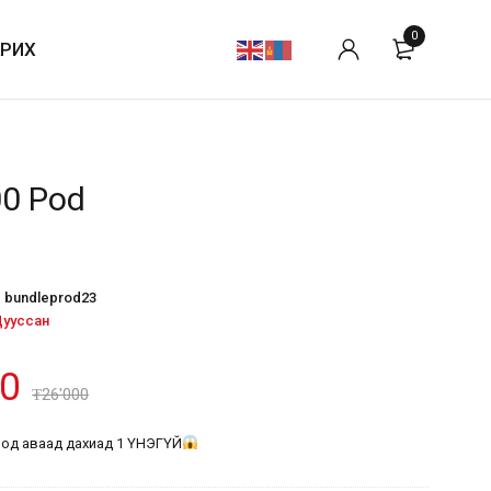
0
АРИХ
0 Pod
bundleprod23
ууссан
00
₮
26'000
под аваад дахиад 1 ҮНЭГҮЙ