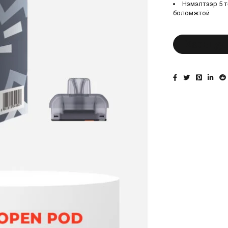
Нэмэлтээр 5 т
боломжтой
Харьцуу