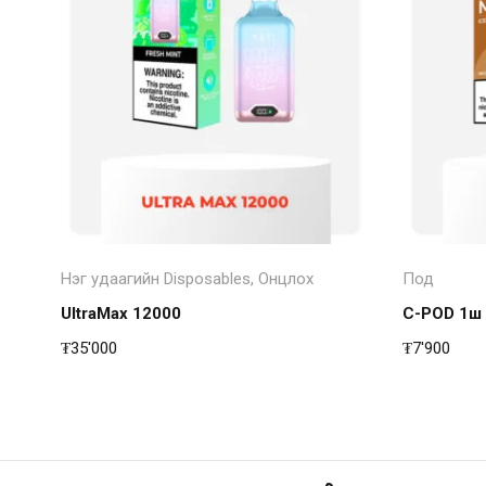
Төрөл сонгох
Нэг удаагийн Disposables
,
Онцлох
Под
UltraMax 12000
C-POD 1ш
₮
35'000
₮
7'900