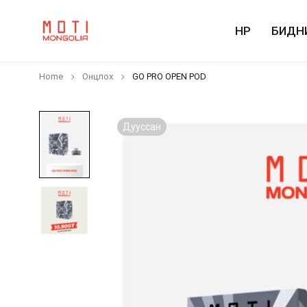
НҮҮР
БИДН
Home
Онцлох
GO PRO OPEN POD
Дууссан