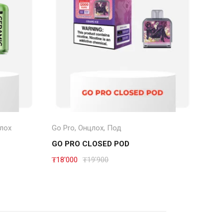
Төрөл сонгох
лох
Go Pro
,
Онцлох
,
Под
Нэг
GO PRO CLOSED POD
Shi
₮
18'000
₮
19'900
₮
30