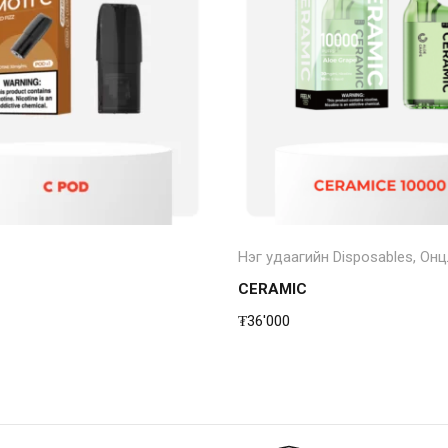
Төрөл сонгох
Төрөл сонгох
Нэг удаагийн Disposables
,
Онц
CERAMIC
₮
36'000