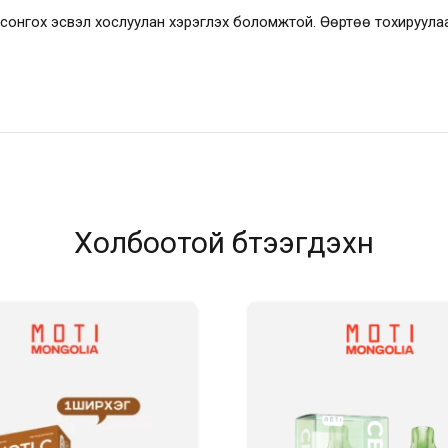
лээ сонгох эсвэл хослуулан хэрэглэх боломжтой. Өөртөө тохируул
Холбоотой бүтээгдэхүүн