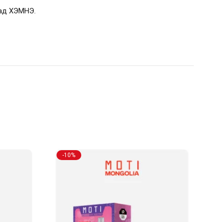
аад ХЭМНЭ.
-10%