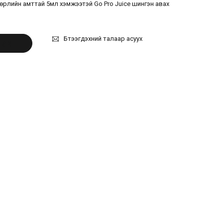
өрлийн амттай 5мл хэмжээтэй Go Pro Juice шингэн авах
Бүтээгдэхүүний талаар асуух
лах