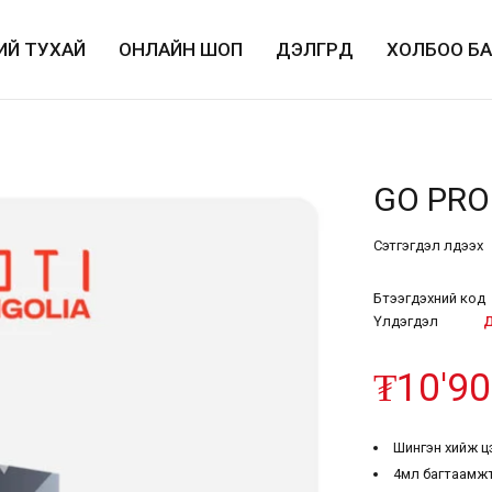
ИЙ ТУХАЙ
ОНЛАЙН ШОП
ДЭЛГҮҮРҮҮД
ХОЛБОО Б
GO PRO
Сэтгэгдэл үлдээх
Бүтээгдэхүүний код
Үлдэгдэл
Д
₮
10'9
Шингэн хийж ц
4мл багтаамж