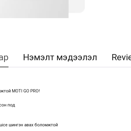
ар
Нэмэлт мэдээлэл
Revi
омжтой MOTI GO PRO!
сон под
Juice шингэн авах боломжтой