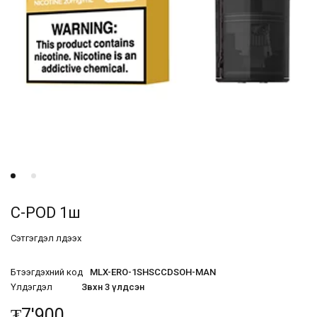
C-POD 1ш
Сэтгэгдэл үлдээх
Бүтээгдэхүүний код
MLX-ERO-1SHSCCDSOH-MAN
Үлдэгдэл
Зөвхөн 3 үлдсэн
₮
7'900