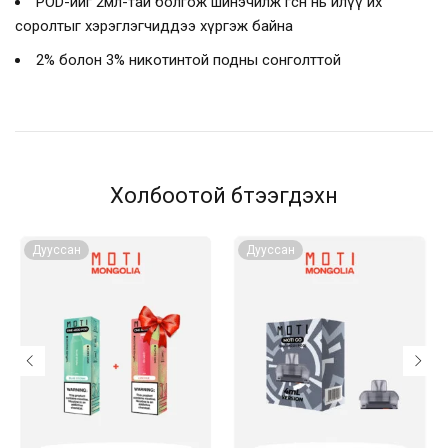
POD-ийг 2мл-тай болгож шинэчилж өгсөн нь илүү их
соролтыг хэрэглэгчиддээ хүргэж байна
2% болон 3% никотинтой подны сонголттой
Холбоотой бүтээгдэхүүн
Дууссан
Дууссан