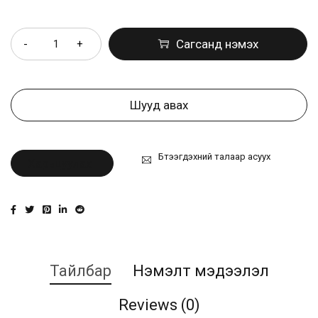
Тоо ширхэг
Сагсанд нэмэх
Шууд авах
Бүтээгдэхүүний талаар асуух
Харьцуулах
Тайлбар
Нэмэлт мэдээлэл
Reviews (0)