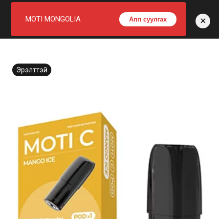
×
MOTI MONGOLIA
Апп суулгах
Home
Под
C-POD 1ш
Эрэлттэй