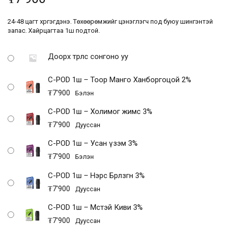
24-48 цагт хүргэгдэнэ. Төхөөрөмжийг цэнэглэгч под буюу шингэнтэй
запас. Хайрцагтаа
1ш
подтой.
Доорх төрлөөс сонгоно уу
C-POD 1ш – Тоор Манго Ханборгоцой 2%
₮
7'900
Бэлэн
C-POD 1ш – Холимог жимс 3%
₮
7'900
Дууссан
C-POD 1ш – Усан үзэм 3%
₮
7'900
Бэлэн
C-POD 1ш – Нэрс Бөөрөлзгөнө 3%
₮
7'900
Дууссан
C-POD 1ш – Мөстэй Киви 3%
₮
7'900
Дууссан