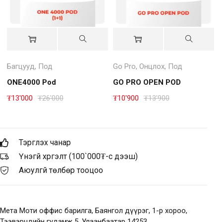
Багцууд
,
Под
Go Pro
,
Онцлох
,
Под
ONE4000 Pod
GO PRO OPEN POD
₮
13'000
₮
26'000
₮
10'900
₮
13'900
Тэргүүлэх чанар
Үнэгүй хүргэлт (100`000₮-с дээш)
Аюулгүй төлбөр тооцоо
Мета Моти оффис барилга, Баянгол дүүрэг, 1-р хороо,
Тээвэрчдийн гудамж 5, Улаанбаатар 14253